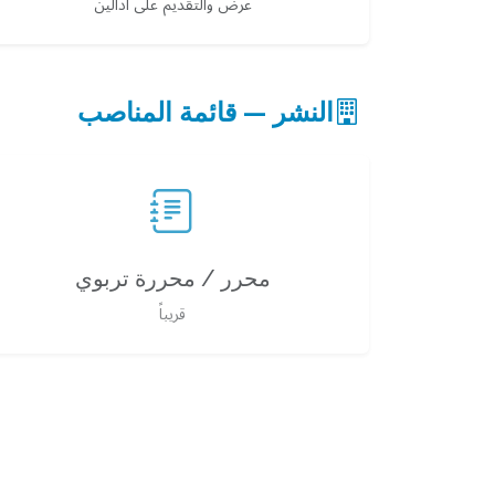
عرض والتقديم على أدالين
النشر — قائمة المناصب
محرر / محررة تربوي
قريباً