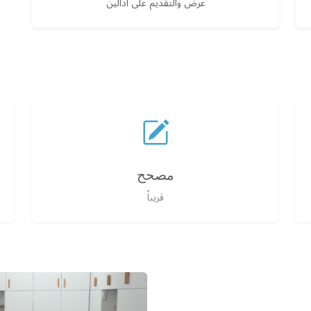
عرض والتقديم على أدالين
مصحح
قريباً