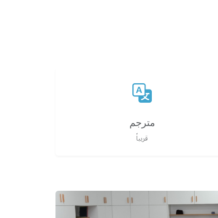
مترجم
قريباً